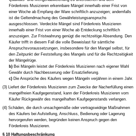
Förderkreis Musizieren
erkennbare Mängel innerhalb einer Frist von
einer Woche ab Empfang der Ware schriftlich anzuzeigen; andernfalls
ist die Geltendmachung des Gewährleistungsanspruchs
ausgeschlossen. Verdeckte Mängel sind
Förderkreis Musizieren
innerhalb einer Frist von einer Woche ab Entdeckung schriftlich
anzuzeigen. Zur Fristwahrung genügt die rechtzeitige Absendung. Den
Käufer trifft in diesem Fall die volle Beweislast für sämtliche
Anspruchsvoraussetzungen, insbesondere für den Mangel selbst, für
den Zeitpunkt der Feststellung des Mangels und für die Rechtzeitigkeit
der Mängelrüge.
b)
Bei Mängeln leistet
der Förderkreis Musizieren
nach eigener Wahl
Gewähr durch Nachbesserung oder Ersatzlieferung.
c)
Die Ansprüche des Käufers wegen Mängeln verjähren in einem Jahr.
(3) Liefert
der Förderkreis Musizieren
zum Zwecke der Nacherfüllung einen
mangelfreien Kaufgegenstand, kann
der Förderkreis Musizieren
vom
Käufer Rückgewähr des mangelhaften Kaufgegenstands verlangen.
(4) Schäden, die durch unsachgemäße oder vertragswidrige Maßnahmen
des Käufers bei Aufstellung, Anschluss, Bedienung oder Lagerung
hervorgerufen werden, begründen keinen Anspruch gegen
den
Förderkreis Musizieren
.
§ 10 Haftungsbeschränkung