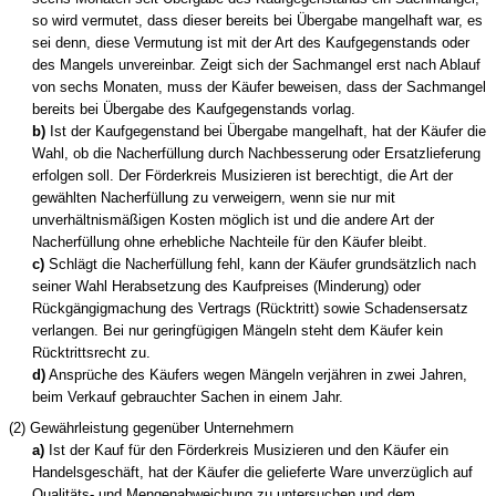
so wird vermutet, dass dieser bereits bei Übergabe mangelhaft war, es
sei denn, diese Vermutung ist mit der Art des Kaufgegenstands oder
des Mangels unvereinbar. Zeigt sich der Sachmangel erst nach Ablauf
von sechs Monaten, muss der Käufer beweisen, dass der Sachmangel
bereits bei Übergabe des Kaufgegenstands vorlag.
b)
Ist der Kaufgegenstand bei Übergabe mangelhaft, hat der Käufer die
Wahl, ob die Nacherfüllung durch Nachbesserung oder Ersatzlieferung
erfolgen soll. Der
Förderkreis Musizieren
ist berechtigt, die Art der
gewählten Nacherfüllung zu verweigern, wenn sie nur mit
unverhältnismäßigen Kosten möglich ist und die andere Art der
Nacherfüllung ohne erhebliche Nachteile für den Käufer bleibt.
c)
Schlägt die Nacherfüllung fehl, kann der Käufer grundsätzlich nach
seiner Wahl Herabsetzung des Kaufpreises (Minderung) oder
Rückgängigmachung des Vertrags (Rücktritt) sowie Schadensersatz
verlangen. Bei nur geringfügigen Mängeln steht dem Käufer kein
Rücktrittsrecht zu.
d)
Ansprüche des Käufers wegen Mängeln verjähren in zwei Jahren,
beim Verkauf gebrauchter Sachen in einem Jahr.
(2) Gewährleistung gegenüber Unternehmern
a)
Ist der Kauf für
den Förderkreis Musizieren
und den Käufer ein
Handelsgeschäft, hat der Käufer die gelieferte Ware unverzüglich auf
Qualitäts- und Mengenabweichung zu untersuchen und
dem