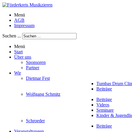
Menü
AGB
Impressum
Suchen ...
Menü
Start
Über uns
Sponsoren
Partner
Wir
Dietmar Fest
Tumbas Drum Clin
Beiträge
Wolfgang Schmitz
Beiträge
Videos
Seminare
Kinder & Jugendli
Schroeder
Beiträge
Veranstaltungen