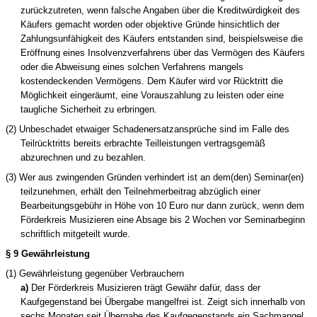
zurückzutreten, wenn falsche Angaben über die Kreditwürdigkeit des
Käufers gemacht worden oder objektive Gründe hinsichtlich der
Zahlungsunfähigkeit des Käufers entstanden sind, beispielsweise die
Eröffnung eines Insolvenzverfahrens über das Vermögen des Käufers
oder die Abweisung eines solchen Verfahrens mangels
kostendeckenden Vermögens. Dem Käufer wird vor Rücktritt die
Möglichkeit eingeräumt, eine Vorauszahlung zu leisten oder eine
taugliche Sicherheit zu erbringen.
(2) Unbeschadet etwaiger Schadenersatzansprüche sind im Falle des
Teilrücktritts bereits erbrachte Teilleistungen vertragsgemäß
abzurechnen und zu bezahlen.
(3) Wer aus zwingenden Gründen verhindert ist an dem(den) Seminar(en)
teilzunehmen, erhält den Teilnehmerbeitrag abzüglich einer
Bearbeitungsgebühr in Höhe von 10 Euro nur dann zurück, wenn dem
Förderkreis Musizieren eine Absage bis 2 Wochen vor Seminarbeginn
schriftlich mitgeteilt wurde.
§ 9 Gewährleistung
(1) Gewährleistung gegenüber Verbrauchern
a)
Der
Förderkreis Musizieren
trägt Gewähr dafür, dass der
Kaufgegenstand bei Übergabe mangelfrei ist. Zeigt sich innerhalb von
sechs Monaten seit Übergabe des Kaufgegenstands ein Sachmangel,